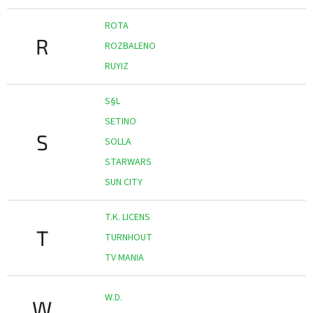
ROTA
R
ROZBALENO
RUYIZ
S§L
SETINO
S
SOLLA
STARWARS
SUN CITY
T.K. LICENS
T
TURNHOUT
TV MANIA
W.D.
W