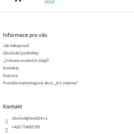
WOLF
Z
á
p
a
Informace pro vás
t
Jak nakupovat
í
Obchodní podmínky
„Ochrana osobních údajů“
Kontakty
Doprava
Pravidla marketingové akce „3+1 zdarma“
Kontakt
obchod
@
textil24.cz
+420 774055785