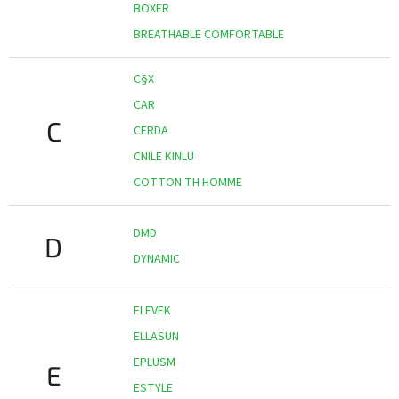
BOXER
BREATHABLE COMFORTABLE
C§X
CAR
C
CERDA
CNILE KINLU
COTTON TH HOMME
DMD
D
DYNAMIC
ELEVEK
ELLASUN
EPLUSM
E
ESTYLE