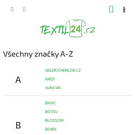
Přejít
NÁKUP
na
obsah
KOŠÍK
Všechny značky A-Z
ADLER/CHEMLON.CZ
A
AMZF
AURA.VIA
BASIC
BEITELI
BLOSSOM
B
BONDI