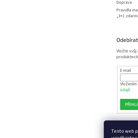
Doprava
Pravidla m
„3+1 zdarm
Odebírat
Vložte svůj
produktech
E-mail
Vložením 
údajů
PŘIHL
Tento web p