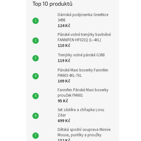
Top 10 produktů
Dámská podprsenka GreeNice
3498
124 Kč
Pánské volné trenýrky bavlněné
FANNIFEN HF021Q (L–4XL)
110 Kč
Trenýrky volné pánské G388
119 Kč
Pánské Maxi boxerky Fannifen
FM603 4XL-7XL
109 Kč
Fannifen Pánské Maxi boxerky
proužek FM601
95 Kč
Set zástěra a chňapka Lovu
Zdar
699 Kč
Dětská spodní souprava Minnie
Mouse, puntíky a proužky
132 Kč