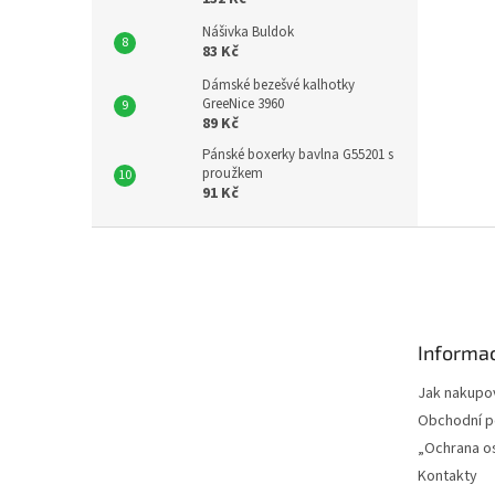
Nášivka Buldok
83 Kč
Dámské bezešvé kalhotky
GreeNice 3960
89 Kč
Pánské boxerky bavlna G55201 s
proužkem
91 Kč
Z
á
p
a
t
Informac
í
Jak nakupo
Obchodní 
„Ochrana o
Kontakty