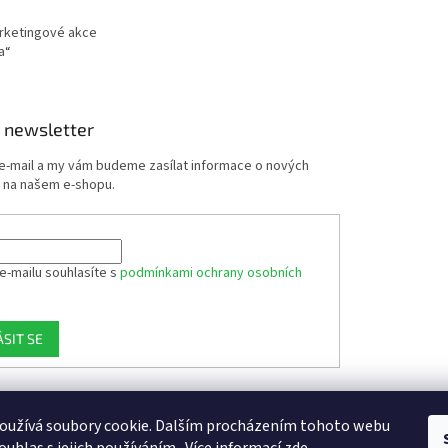
arketingové akce
a“
 newsletter
 e-mail a my vám budeme zasílat informace o nových
 na našem e-shopu.
e-mailu souhlasíte s
podmínkami ochrany osobních
ÁSIT SE
oužívá soubory cookie. Dalším procházením tohoto webu