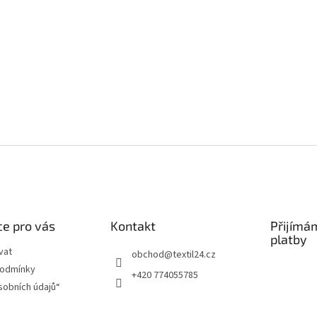
e pro vás
Kontakt
Přijímá
platby
vat
obchod
@
textil24.cz
podmínky
+420 774055785
sobních údajů“