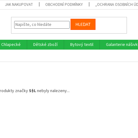
JAK NAKUPOVAT
OBCHODNÍ PODMÍNKY
„OCHRANA OSOBNÍCH Ú
HLEDAT
Chlapecké
Dětské zboží
Bytový textil
Galanterie nášivk
rodukty značky
S§L
nebyly nalezeny...