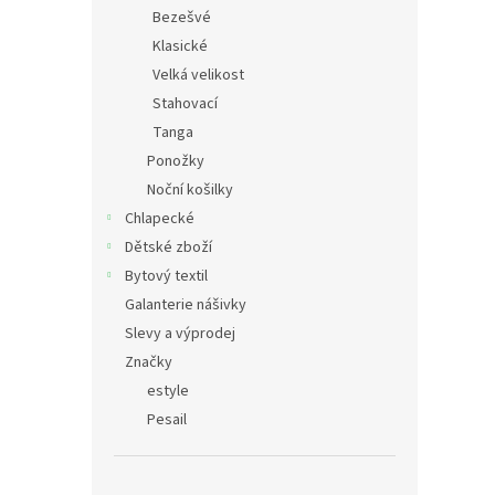
n
Bezešvé
e
Klasické
l
Velká velikost
Stahovací
Tanga
Ponožky
Noční košilky
Chlapecké
Dětské zboží
Bytový textil
Galanterie nášivky
Slevy a výprodej
Značky
estyle
Pesail