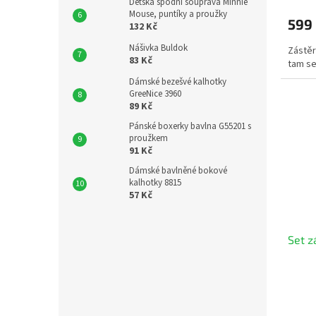
Dětská spodní souprava Minnie
Mouse, puntíky a proužky
599
132 Kč
Nášivka Buldok
Zástěr
83 Kč
tam se
Dámské bezešvé kalhotky
GreeNice 3960
89 Kč
Pánské boxerky bavlna G55201 s
proužkem
91 Kč
Dámské bavlněné bokové
kalhotky 8815
57 Kč
Set z