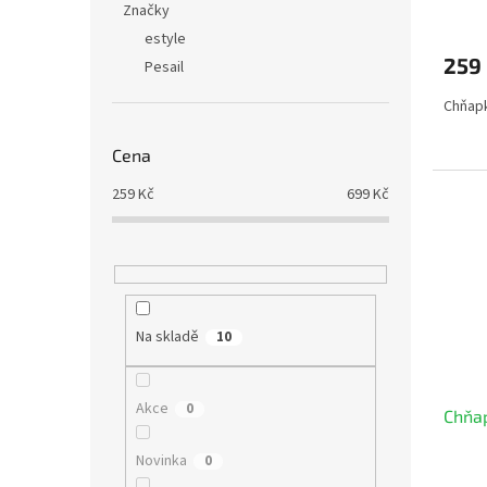
Značky
estyle
259
Pesail
Chňapk
Cena
259
Kč
699
Kč
Na skladě
10
Akce
0
Chňap
Novinka
0