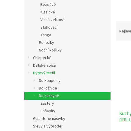
n
Bezešvé
e
Klasické
l
Velká velikost
Ř
Stahovací
a
Nejlev
Tanga
z
Ponožky
e
V
n
Noční košilky
ý
í
Chlapecké
p
p
Dětské zboží
i
r
Bytový textil
s
o
Do koupelny
p
d
r
u
Do ložnice
o
k
Do kuchyně
d
t
Zástěry
u
ů
Chňapky
Kuchy
k
Galanterie nášivky
GRIL
t
Slevy a výprodej
ů