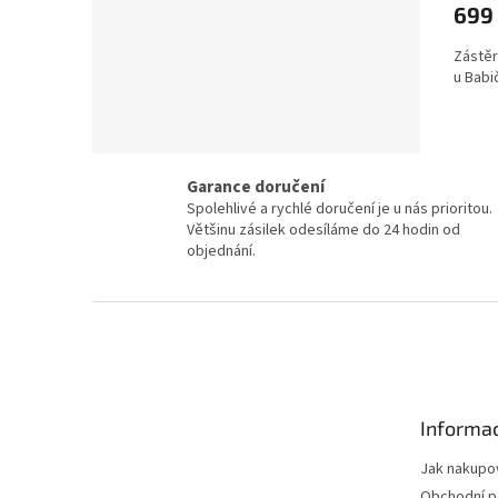
699
Zástěr
u Babič
Garance doručení
Spolehlivé a rychlé doručení je u nás prioritou.
Většinu zásilek odesíláme do 24 hodin od
objednání.
Z
á
p
a
t
Informac
í
Jak nakupo
Obchodní 