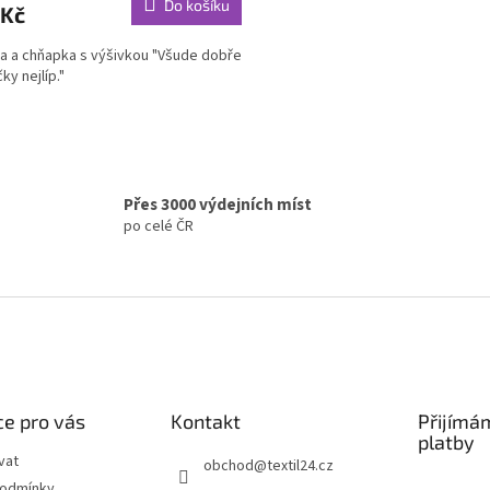
Do košíku
 Kč
a a chňapka s výšivkou "Všude dobře
ky nejlíp."
O
v
l
á
Přes 3000 výdejních míst
d
po celé ČR
a
c
í
p
r
v
k
y
v
ý
e pro vás
Kontakt
Přijímá
p
platby
i
vat
obchod
@
textil24.cz
s
podmínky