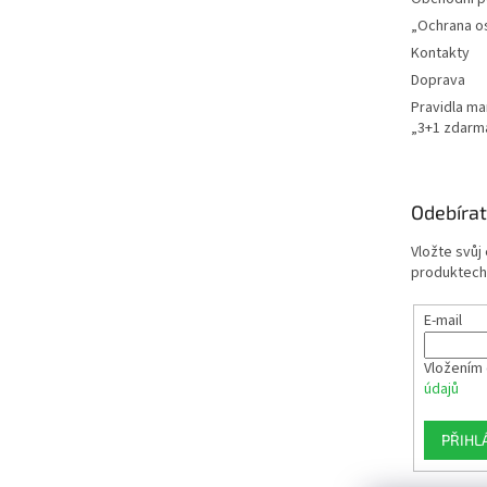
„Ochrana o
Kontakty
Doprava
Pravidla m
„3+1 zdarm
Odebírat
Vložte svůj
produktech
E-mail
Vložením 
údajů
PŘIHL