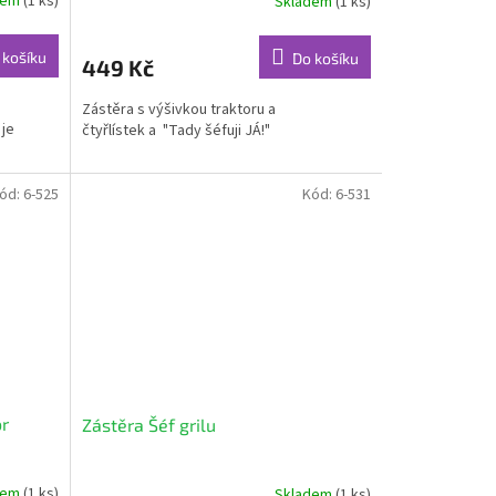
dem
(1 ks)
Skladem
(1 ks)
 košíku
Do košíku
449 Kč
Zástěra s výšivkou traktoru a
 je
čtyřlístek a "Tady šéfuji JÁ!"
ód:
6-525
Kód:
6-531
or
Zástěra Šéf grilu
dem
(1 ks)
Skladem
(1 ks)