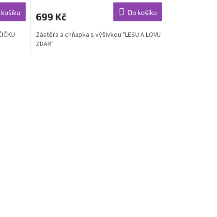
produktu
 košíku
Do košíku
699 Kč
je
5,0
OČIČKU
Zástěra a chňapka s výšivkou "LESU A LOVU
z
ZDAR"
5
hvězdiček.