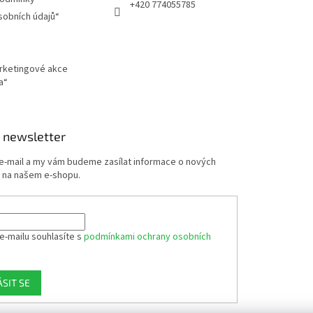
+420 774055785
u
sobních údajů“
arketingové akce
a“
 newsletter
 e-mail a my vám budeme zasílat informace o nových
 na našem e-shopu.
e-mailu souhlasíte s
podmínkami ochrany osobních
ÁSIT SE