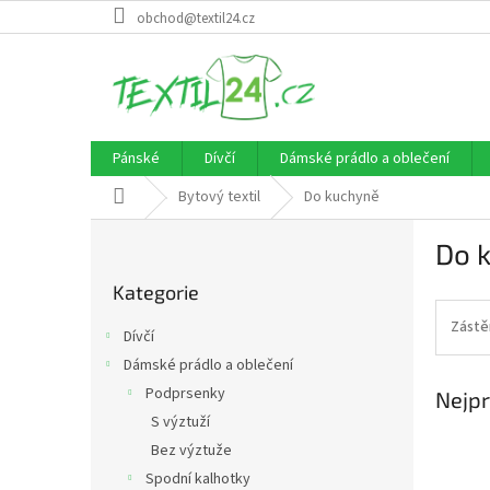
Přejít
obchod@textil24.cz
na
obsah
Pánské
Dívčí
Dámské prádlo a oblečení
Domů
Bytový textil
Do kuchyně
P
Do 
o
Přeskočit
s
Kategorie
kategorie
t
r
Zástě
Dívčí
a
Dámské prádlo a oblečení
n
Podprsenky
Nejpr
n
í
S výztuží
p
Bez výztuže
a
Spodní kalhotky