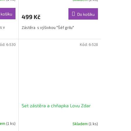
 košíku
Do košíku
499 Kč
s v
Zástěra s výšivkou "Šéf grilu"
ód:
6-530
Kód:
6-528
Set zástěra a chňapka Lovu Zdar
dem
(1 ks)
Skladem
(1 ks)
Průměrné
hodnocení