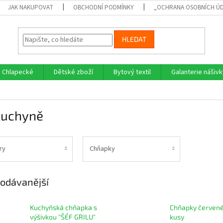
JAK NAKUPOVAT
OBCHODNÍ PODMÍNKY
„OCHRANA OSOBNÍCH Ú
HLEDAT
Chlapecké
Dětské zboží
Bytový textil
Galanterie nášivk
kuchyně
ry
Chňapky
odávanější
Kuchyňská chňapka s
Chňapky červené
výšivkou "ŠÉF GRILU"
kusy