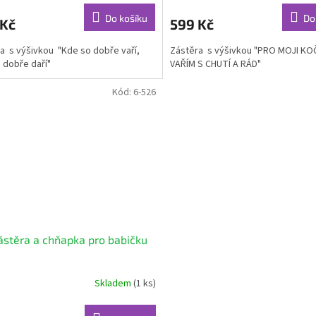
Do košíku
Do
 Kč
599 Kč
a s výšivkou "Kde so dobře vaří,
Zástěra s výšivkou "PRO MOJI K
 dobře daří"
VAŘÍM S CHUTÍ A RÁD"
Kód:
6-526
ástěra a chňapka pro babičku
Skladem
(1 ks)