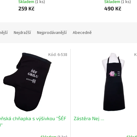
Skladem
(1 ks)
Skladem
(1 ks)
259 Kč
490 Kč
nější
Nejdražší
Nejprodávanější
Abecedně
Kód:
6-538
K
ňská chňapka s výšivkou "ŠÉF
Zástěra Nej ...
U"