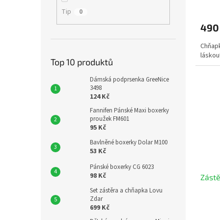
Tip
0
490
Chňapk
láskou!
Top 10 produktů
Dámská podprsenka GreeNice
3498
124 Kč
Fannifen Pánské Maxi boxerky
proužek FM601
95 Kč
Bavlněné boxerky Dolar M100
53 Kč
Pánské boxerky CG 6023
98 Kč
Zástě
Set zástěra a chňapka Lovu
Zdar
699 Kč