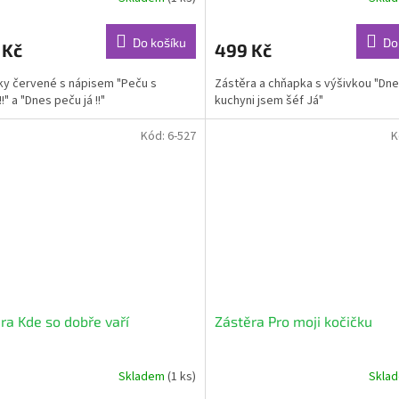
Do košíku
Do
 Kč
499 Kč
y červené s nápisem "Peču s
Zástěra a chňapka s výšivkou "Dne
!" a "Dnes peču já !!"
kuchyni jsem šéf Já"
Kód:
6-527
K
ra Kde so dobře vaří
Zástěra Pro moji kočičku
Skladem
(1 ks)
Skla