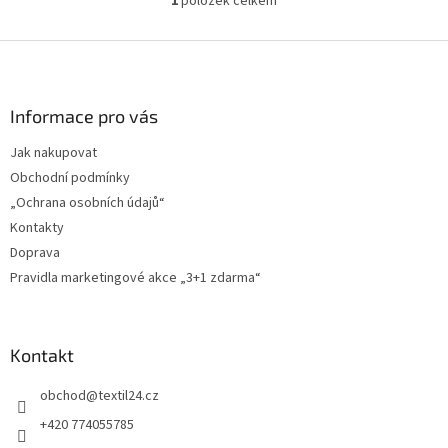
1
položek celkem
O
v
l
Z
á
á
d
p
a
a
Informace pro vás
c
t
í
Jak nakupovat
í
p
Obchodní podmínky
r
v
„Ochrana osobních údajů“
k
Kontakty
y
Doprava
v
ý
Pravidla marketingové akce „3+1 zdarma“
p
i
s
u
Kontakt
obchod
@
textil24.cz
+420 774055785