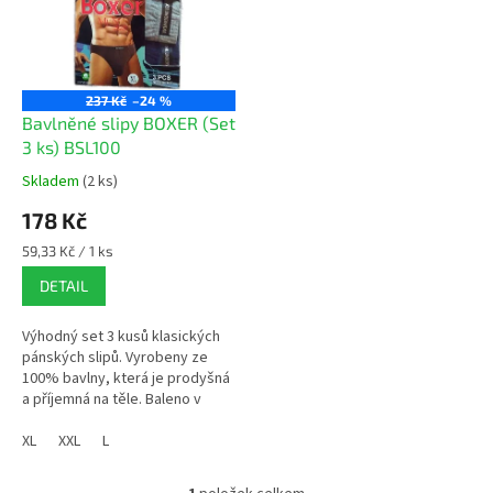
i
r
s
o
p
d
r
u
o
k
237 Kč
–24 %
d
t
Bavlněné slipy BOXER (Set
u
ů
3 ks) BSL100
k
Skladem
(2 ks)
Průměrné
t
hodnocení
178 Kč
ů
produktu
je
Měrná
59,33 Kč / 1 ks
5,0
cena:
DETAIL
z
5
hvězdiček.
Výhodný set 3 kusů klasických
pánských slipů. Vyrobeny ze
100% bavlny, která je prodyšná
a příjemná na těle. Baleno v
krabičce, vhodné i jako dárek.
XL
XXL
L