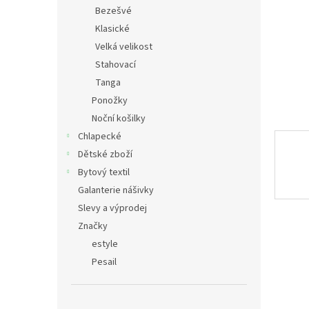
n
Bezešvé
e
Klasické
l
Velká velikost
Stahovací
Tanga
Ponožky
Noční košilky
Chlapecké
Dětské zboží
Bytový textil
Galanterie nášivky
Slevy a výprodej
Značky
estyle
Pesail