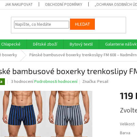
JAK NAKUPOVAT
OBCHODNÍ PODMÍNKY
„OCHRANA OSOBNÍCH Ú
HLEDAT
Chlapecké
Dětské zboží
Bytový textil
Galanterie nášivk
 boxerky
Pánské bambusové boxerky trenkoslipy FM 608 – Nadměrné
ské bambusové boxerky trenkoslipy FM
Průměrné
3 hodnocení
Podrobnosti hodnocení
Značka:
Pesail
ka
hodnocení
produktu
119 
je
5,0
Měrná
Zvolt
z
cena:
5
hvězdiček.
Velikost
Barva