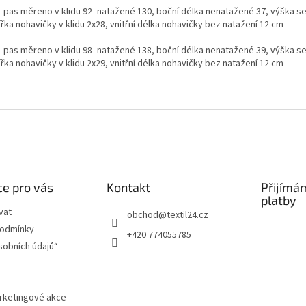
- pas měreno v klidu 92- natažené 130, boční délka nenatažené 37, výška se
ířka nohavičky v klidu 2x28, vnitřní délka nohavičky bez natažení 12 cm
- pas měreno v klidu 98- natažené 138, boční délka nenatažené 39, výška se
ířka nohavičky v klidu 2x29, vnitřní délka nohavičky bez natažení 12 cm
e pro vás
Kontakt
Přijímá
platby
vat
obchod
@
textil24.cz
podmínky
+420 774055785
sobních údajů“
arketingové akce