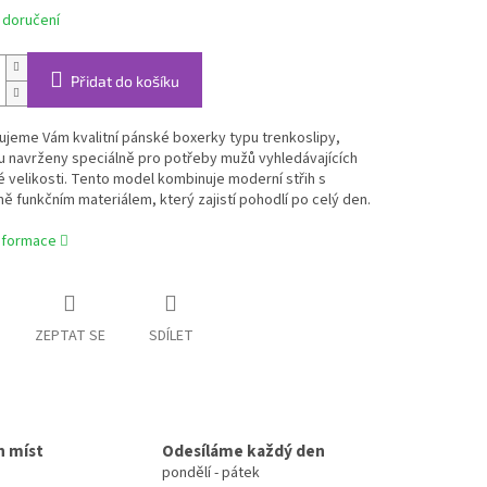
 doručení
Přidat do košíku
jeme Vám kvalitní pánské boxerky typu trenkoslipy,
u navrženy speciálně pro potřeby mužů vyhledávajících
velikosti. Tento model kombinuje moderní střih s
 funkčním materiálem, který zajistí pohodlí po celý den.
informace
ZEPTAT SE
SDÍLET
h míst
Odesíláme každý den
pondělí - pátek