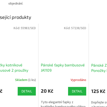
objednání.
sející produkty
Kód:
55983/SED
Kód:
57238/SED
ky kotníkové
Pánské ťapky bambusové
Pánské Z
usové 2 proužky
JA1109
Ponožky 
JM6162
Skladem
(1 ks)
Vyprodáno
Průměrné
hodnocení
produktu
č
20 Kč
125 Kč
DETAIL
DETAIL
je
5,0
Tyto elegantní ťapky z
Dopřejte 
z
kvalitního bambusového vlákna