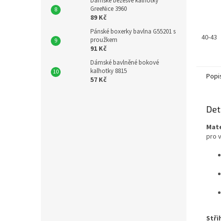
Dámské bezešvé kalhotky
GreeNice 3960
89 Kč
Pánské boxerky bavlna G55201 s
40-43
proužkem
91 Kč
Dámské bavlněné bokové
kalhotky 8815
Popi
57 Kč
Det
Mate
pro v
Stři