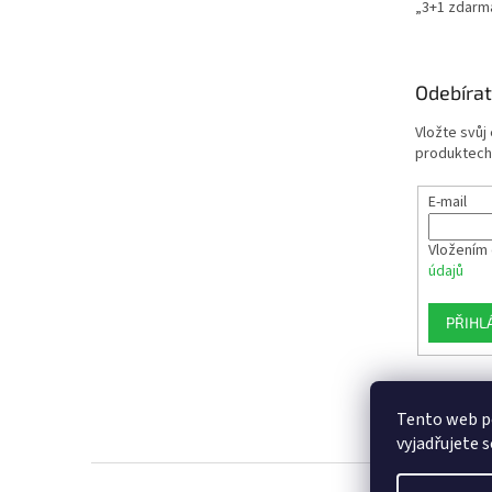
„3+1 zdarm
Odebírat
Vložte svůj
produktech
E-mail
Vložením 
údajů
PŘIHL
Tento web p
vyjadřujete s