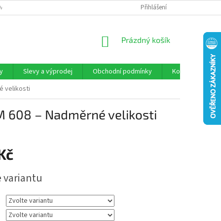
DAJŮ“
KONTAKTY
DOPRAVA
PRAVIDLA MARKETINGOVÉ AKCE 
Přihlášení
NÁKUPNÍ
Prázdný košík
KOŠÍK
y
Slevy a výprodej
Obchodní podmínky
Kontakty
 velikosti
 608 – Nadměrné velikosti
Kč
e variantu