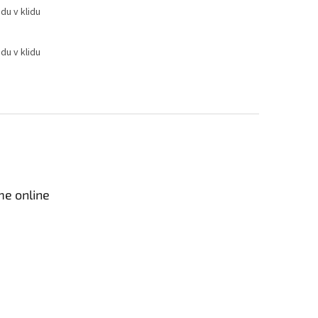
du v klidu
du v klidu
me online