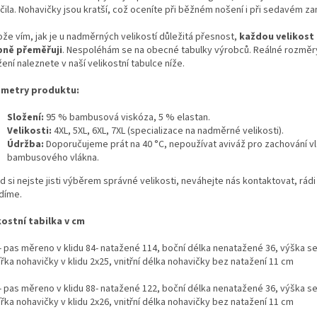
čila. Nohavičky jsou kratší, což oceníte při běžném nošení i při sedavém z
že vím, jak je u nadměrných velikostí důležitá přesnost,
každou velikost
ně přeměřuji
. Nespoléhám se na obecné tabulky výrobců. Reálné rozměr
ení naleznete v naší velikostní tabulce níže.
metry produktu:
Složení:
95 % bambusová viskóza, 5 % elastan.
Velikosti:
4XL, 5XL, 6XL, 7XL (specializace na nadměrné velikosti).
Údržba:
Doporučujeme prát na 40 °C, nepoužívat aviváž pro zachování vl
bambusového vlákna.
 si nejste jisti výběrem správné velikosti, neváhejte nás kontaktovat, rád
díme.
kostní tabilka v cm
- pas měreno v klidu 84- natažené 114, boční délka nenatažené 36, výška se
ířka nohavičky v klidu 2x25, vnitřní délka nohavičky bez natažení 11 cm
- pas měreno v klidu 88- natažené 122, boční délka nenatažené 36, výška se
ířka nohavičky v klidu 2x26, vnitřní délka nohavičky bez natažení 11 cm