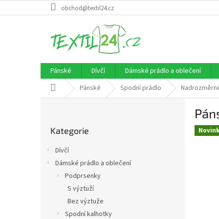
Přejít
obchod@textil24.cz
na
obsah
Pánské
Dívčí
Dámské prádlo a oblečení
Domů
Pánské
Spodní prádlo
Nadrozměrné
P
Pán
o
Přeskočit
s
Kategorie
kategorie
Novin
t
r
Dívčí
a
Dámské prádlo a oblečení
n
Podprsenky
n
í
S výztuží
p
Bez výztuže
a
Spodní kalhotky