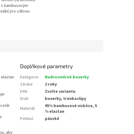
s těmito zdravotními
 s bambusovým
eální pro citlivou
každodenní nošení.
Doplňkové parametry
 elastan
Kategorie
:
Nadrozměrné boxerky
Záruka
:
2 roky
EAN
:
Zvolte variantu
uje
Druh
:
boxerky, trenkoslipy
 vznik
95% bambusová viskóza, 5
Materiál
:
% elastan
e
Pohlaví
:
pánské
kou, aby