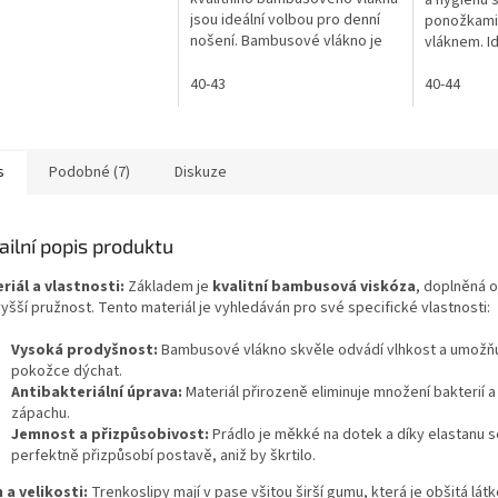
a hygienu 
5
jsou ideální volbou pro denní
ponožkami
hvězdiček.
nošení. Bambusové vlákno je
vláknem. Id
měkké, prodyšné a
pokožku a 
antibakteriální, takže vaše
40-43
40-44
nohy zůstanou v...
s
Podobné (7)
Diskuze
ailní popis produktu
riál a vlastnosti:
Základem je
kvalitní bambusová viskóza
, doplněná o
yšší pružnost. Tento materiál je vyhledáván pro své specifické vlastnosti:
Vysoká prodyšnost:
Bambusové vlákno skvěle odvádí vlhkost a umožň
pokožce dýchat.
Antibakteriální úprava:
Materiál přirozeně eliminuje množení bakterií a
zápachu.
Jemnost a přizpůsobivost:
Prádlo je měkké na dotek a díky elastanu s
perfektně přizpůsobí postavě, aniž by škrtilo.
h a velikosti:
Trenkoslipy mají v pase všitou širší gumu, která je obšitá lát