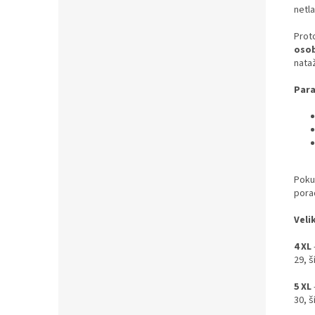
netla
Proto
osob
nataž
Para
Pokud
pora
Veli
4 XL
29, š
5 XL
30, š