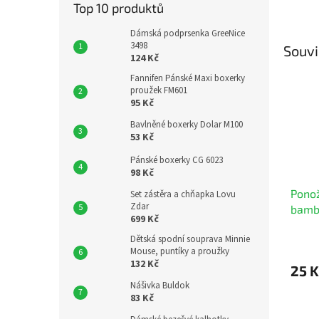
Top 10 produktů
Dámská podprsenka GreeNice
3498
Souvi
124 Kč
Fannifen Pánské Maxi boxerky
proužek FM601
95 Kč
Bavlněné boxerky Dolar M100
53 Kč
Pánské boxerky CG 6023
98 Kč
Ponož
Set zástěra a chňapka Lovu
Zdar
bamb
699 Kč
Dětská spodní souprava Minnie
Mouse, puntíky a proužky
132 Kč
25 K
Nášivka Buldok
83 Kč