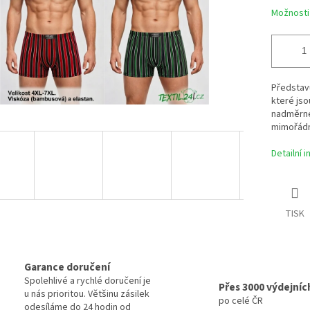
Možnosti
Představu
které jso
nadměrné 
mimořádně
Detailní 
TISK
Garance doručení
Spolehlivé a rychlé doručení je
Přes 3000 výdejníc
u nás prioritou. Většinu zásilek
po celé ČR
odesíláme do 24 hodin od