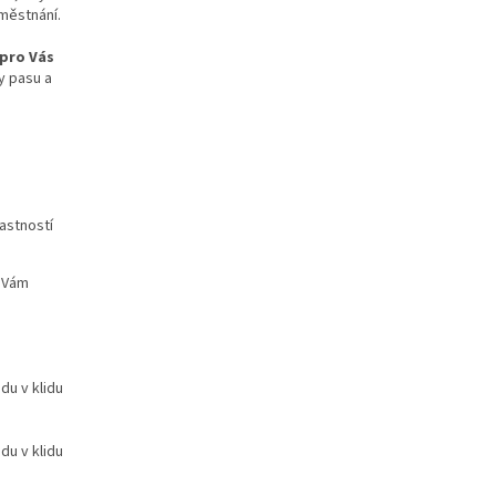
aměstnání.
 pro Vás
y pasu a
astností
i Vám
du v klidu
du v klidu