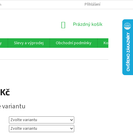
DAJŮ“
KONTAKTY
DOPRAVA
PRAVIDLA MARKETINGOVÉ AKCE 
Přihlášení
NÁKUPNÍ
Prázdný košík
KOŠÍK
y
Slevy a výprodej
Obchodní podmínky
Kontakty
 Kč
e variantu