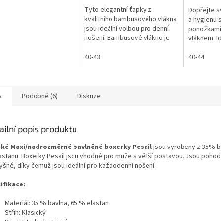
5,0
Tyto elegantní ťapky z
Dopřejte 
z
kvalitního bambusového vlákna
a hygienu 
5
jsou ideální volbou pro denní
ponožkami
hvězdiček.
nošení. Bambusové vlákno je
vláknem. Id
měkké, prodyšné a
pokožku a 
antibakteriální, takže vaše
40-43
40-44
nohy zůstanou v...
s
Podobné (6)
Diskuze
ailní popis produktu
ké Maxi/nadrozměrné bavlněné boxerky Pesail
jsou vyrobeny z 35% ba
astanu.
Boxerky Pesail jsou vhodné pro muže s větší postavou. Jsou pohod
yšné, díky čemuž jsou ideální pro každodenní nošení.
ifikace:
Materiál: 35 % bavlna, 65 % elastan
Střih: Klasický