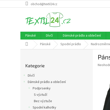
Přejít
obchod@textil24.cz
na
obsah
Pánské
Dívčí
Dámské prádlo a oblečení
Domů
Pánské
Spodní prádlo
Nadrozměrné
P
Pán
o
Přeskočit
s
Průměr
Neohod
Kategorie
kategorie
t
hodnoce
r
produkt
Dívčí
a
je
Dámské prádlo a oblečení
0,0
n
z
Podprsenky
n
5
í
S výztuží
hvězdič
p
Bez výztuže
a
Spodní kalhotky