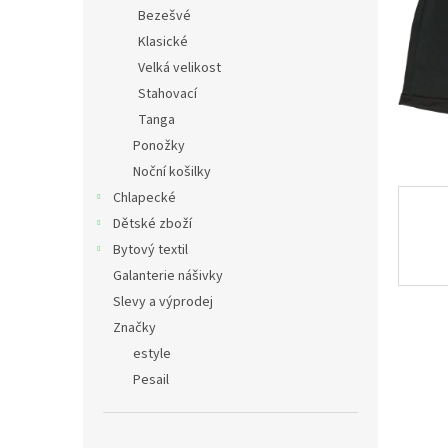
n
Bezešvé
e
Klasické
l
Velká velikost
Stahovací
Tanga
Ponožky
Noční košilky
Chlapecké
Dětské zboží
Bytový textil
Galanterie nášivky
Slevy a výprodej
Značky
estyle
Pesail