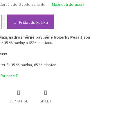
oručit do:
Zvolte variantu
Možnosti doručení
Přidat do košíku
Maxi/nadrozměrné bavlněné boxerky Pesail
jsou
 z 35 % bavlny a 65% elastanu.
ace:
teriál: 35 % bavlna, 65 % elastan
informace
ZEPTAT SE
SDÍLET