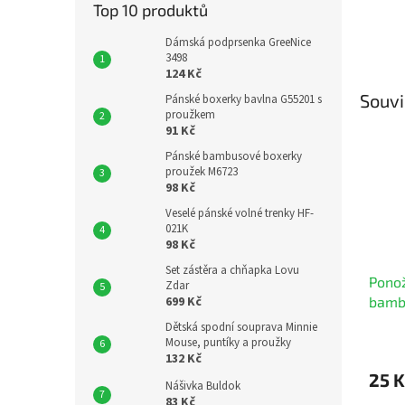
Top 10 produktů
Dámská podprsenka GreeNice
3498
124 Kč
Souvi
Pánské boxerky bavlna G55201 s
proužkem
91 Kč
Pánské bambusové boxerky
proužek M6723
98 Kč
Veselé pánské volné trenky HF-
021K
98 Kč
Set zástěra a chňapka Lovu
Ponož
Zdar
699 Kč
bamb
Dětská spodní souprava Minnie
Mouse, puntíky a proužky
132 Kč
25 K
Nášivka Buldok
83 Kč