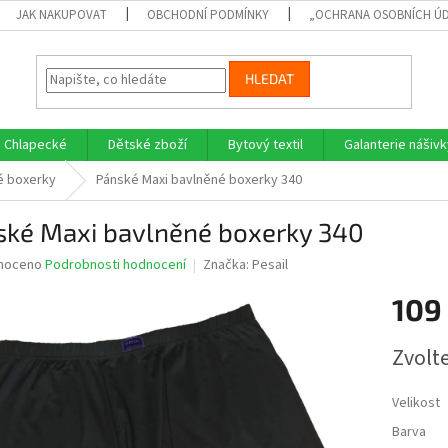
JAK NAKUPOVAT
OBCHODNÍ PODMÍNKY
„OCHRANA OSOBNÍCH Ú
HLEDAT
Chlapecké
Dětské zboží
Bytový textil
Galanterie nášivk
 boxerky
Pánské Maxi bavlněné boxerky 340
ské Maxi bavlněné boxerky 340
né
noceno
Podrobnosti hodnocení
Značka:
Pesail
ní
109
u
Měrná
Zvolt
cena:
ek.
Velikost
Barva