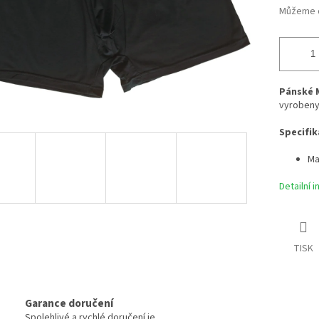
Můžeme d
Pánské 
vyrobeny
Specifik
Ma
Detailní 
TISK
Garance doručení
Spolehlivé a rychlé doručení je