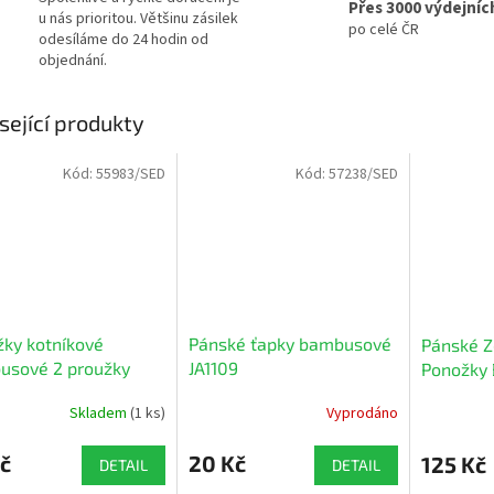
Přes 3000 výdejníc
u nás prioritou. Většinu zásilek
po celé ČR
odesíláme do 24 hodin od
objednání.
sející produkty
Kód:
55983/SED
Kód:
57238/SED
ky kotníkové
Pánské ťapky bambusové
Pánské Z
usové 2 proužky
JA1109
Ponožky 
JM6162
Skladem
(1 ks)
Vyprodáno
Průměrné
hodnocení
produktu
č
20 Kč
125 Kč
DETAIL
DETAIL
je