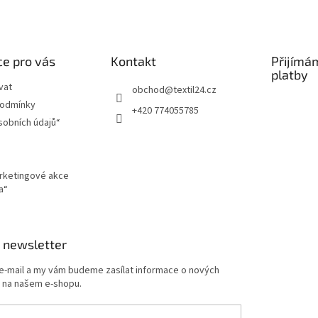
e pro vás
Kontakt
Přijímá
platby
vat
obchod
@
textil24.cz
podmínky
+420 774055785
sobních údajů“
arketingové akce
a“
 newsletter
 e-mail a my vám budeme zasílat informace o nových
 na našem e-shopu.