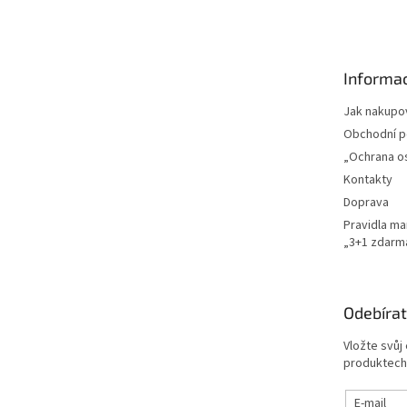
á
p
a
t
Informac
í
Jak nakupo
Obchodní 
„Ochrana o
Kontakty
Doprava
Pravidla m
„3+1 zdarm
Odebírat
Vložte svůj
produktech
E-mail