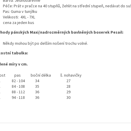
Barva: Jednobarevné
Péče: Prát v pračce na 40 stupňů, žehlit na střední stupeň, nedávat do su
Pas: Guma v tunýlku
Velikosti: 4XL - 7XL
cena za jeden kus
hody pánských Maxi/nadrozměrných bavlněných boxerek Pesail:
Někdy mohou být po delším nošení trochu volné.
kostní tabulka:
ené míry v cm.
ost
pas
boční délka
š. nohavičky
L
82 - 104
34
27
L
84 - 108
35
28
L
88 - 112
36
29
L
94 - 118
36
30