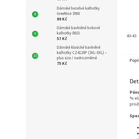
Dámské bezešvé kalhotky
GreeNice 3960
89 Kč
Dámské bavlněné bokové
kalhotky 8815
40-43
57 Kč
Dámské klasické bavlněné
kalhotky CZ4120P (3XL–5XL) –
plus size / nadrozměrné
Popi
75 Kč
Det
Páns
% el
prod
Spec