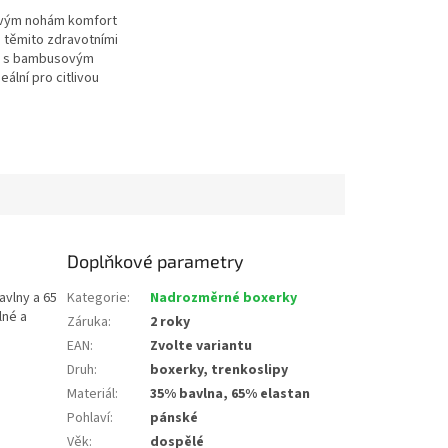
svým nohám komfort
s těmito zdravotními
 s bambusovým
eální pro citlivou
každodenní nošení.
Doplňkové parametry
vlny a 65
Kategorie
:
Nadrozměrné boxerky
lné a
Záruka
:
2 roky
EAN
:
Zvolte variantu
Druh
:
boxerky, trenkoslipy
Materiál
:
35% bavlna, 65% elastan
Pohlaví
:
pánské
Věk
:
dospělé