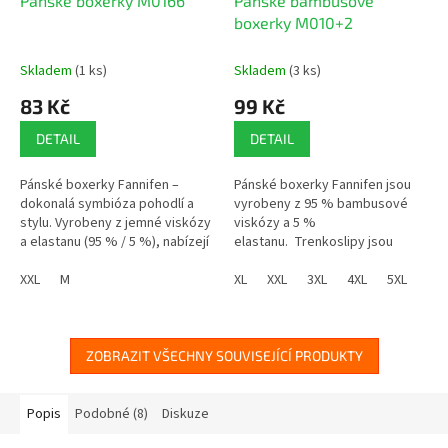
Pánské boxerky M0166
Pánské bambusové
boxerky M010+2
Skladem
(1 ks)
Skladem
(3 ks)
83 Kč
99 Kč
DETAIL
DETAIL
Pánské boxerky Fannifen –
Pánské boxerky Fannifen jsou
dokonalá symbióza pohodlí a
vyrobeny z 95 % bambusové
stylu. Vyrobeny z jemné viskózy
viskózy a 5 %
a elastanu (95 % / 5 %), nabízejí
elastanu. Trenkoslipy jsou
maximální komfort a
pohodlné a prodyšné a díky
prodyšnost. Diskrétní proužek...
XXL
M
čemuž jsou ideální pro
XL
XXL
3XL
4XL
5XL
každodenní...
ZOBRAZIT VŠECHNY SOUVISEJÍCÍ PRODUKTY
Popis
Podobné (8)
Diskuze