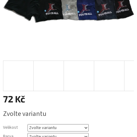
72 Kč
Měrná
Zvolte variantu
cena:
Velikost
Barva