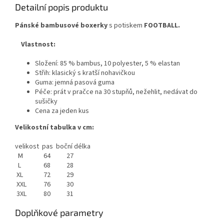
Detailní popis produktu
Pánské bambusové boxerky
s potiskem
FOOTBALL.
Vlastnost:
Složení: 85 % bambus, 10 polyester, 5 % elastan
Střih: klasický s kratší nohavičkou
Guma: jemná pasová guma
Péče: prát v pračce na 30 stupňů, nežehlit, nedávat do
sušičky
Cena za jeden kus
Velikostní tabulka v cm:
velikost
pas
boční délka
M
64
27
L
68
28
XL
72
29
XXL
76
30
3XL
80
31
Doplňkové parametry