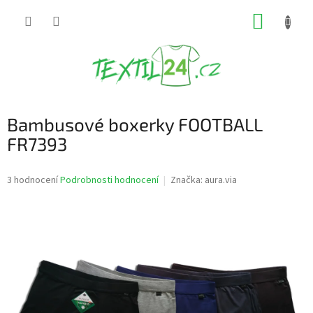
Přejít
NÁKUP
na
obsah
KOŠÍK
Bambusové boxerky FOOTBALL
FR7393
Průměrné
3 hodnocení
Podrobnosti hodnocení
Značka:
aura.via
hodnocení
produktu
je
4,0
z
5
hvězdiček.