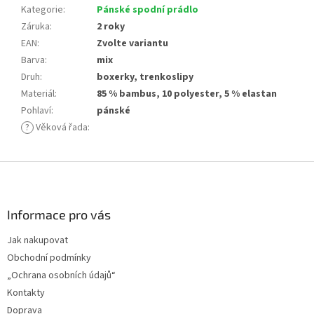
Kategorie
:
Pánské spodní prádlo
Záruka
:
2 roky
EAN
:
Zvolte variantu
Barva
:
mix
Druh
:
boxerky, trenkoslipy
Materiál
:
85 % bambus, 10 polyester, 5 % elastan
Pohlaví
:
pánské
?
Věková řada
:
Z
á
p
a
Informace pro vás
t
Jak nakupovat
í
Obchodní podmínky
„Ochrana osobních údajů“
Kontakty
Doprava