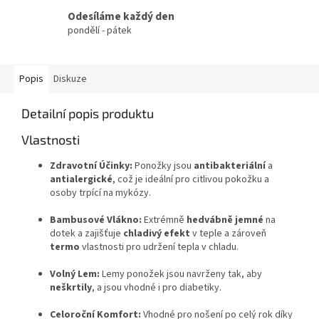
Odesíláme každý den
pondělí - pátek
Popis
Diskuze
Detailní popis produktu
Vlastnosti
Zdravotní Účinky:
Ponožky jsou
antibakteriální
a
antialergické
, což je ideální pro citlivou pokožku a
osoby trpící na mykózy.
Bambusové Vlákno:
Extrémně
hedvábně jemné
na
dotek a zajišťuje
chladivý efekt
v teple a zároveň
termo
vlastnosti pro udržení tepla v chladu.
Volný Lem:
Lemy ponožek jsou navrženy tak, aby
neškrtily
, a jsou vhodné i pro diabetiky.
Celoroční Komfort:
Vhodné pro nošení po celý rok díky