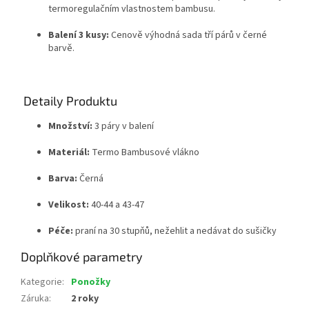
termoregulačním vlastnostem bambusu.
Balení 3 kusy:
Cenově výhodná sada tří párů v černé
barvě.
Detaily Produktu
Množství:
3 páry v balení
Materiál:
Termo Bambusové vlákno
Barva:
Černá
Velikost:
40-44 a 43-47
Péče:
praní na 30 stupňů, nežehlit a nedávat do sušičky
Doplňkové parametry
Kategorie
:
Ponožky
Záruka
:
2 roky