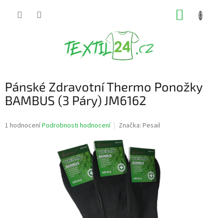
Přejít
NÁKUP
na
obsah
KOŠÍK
Pánské Zdravotní Thermo Ponožky
BAMBUS (3 Páry) JM6162
Průměrné
1 hodnocení
Podrobnosti hodnocení
Značka:
Pesail
hodnocení
produktu
je
5,0
z
5
hvězdiček.