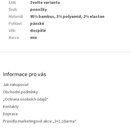
EAN
:
Zvolte variantu
Druh
:
ponožky
Materiál
:
95% bambus, 3% polyamid, 2% elastan
Pohlaví
:
pánské
Věk
:
dospělé
Barva
:
mix
Z
á
p
a
Informace pro vás
t
Jak nakupovat
í
Obchodní podmínky
„Ochrana osobních údajů“
Kontakty
Doprava
Pravidla marketingové akce „3+1 zdarma“