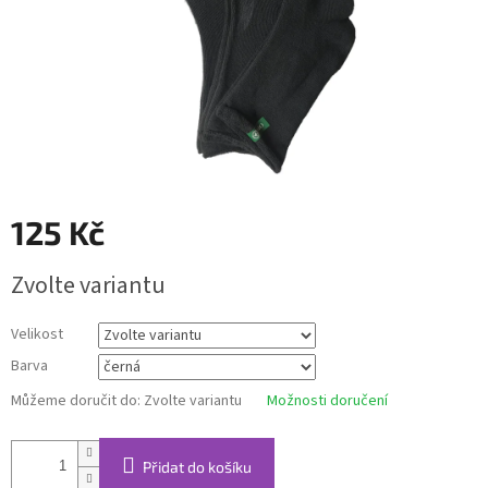
125 Kč
Měrná
Zvolte variantu
cena:
Velikost
Barva
Můžeme doručit do:
Zvolte variantu
Možnosti doručení
Přidat do košíku