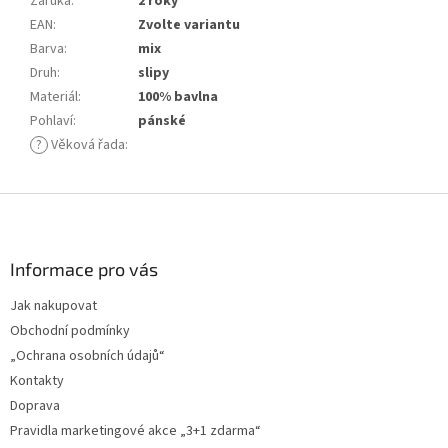
Záruka
:
2 roky
EAN
:
Zvolte variantu
Barva
:
mix
Druh
:
slipy
Materiál
:
100% bavlna
Pohlaví
:
pánské
?
Věková řada
:
Z
á
p
a
Informace pro vás
t
Jak nakupovat
í
Obchodní podmínky
„Ochrana osobních údajů“
Kontakty
Doprava
Pravidla marketingové akce „3+1 zdarma“