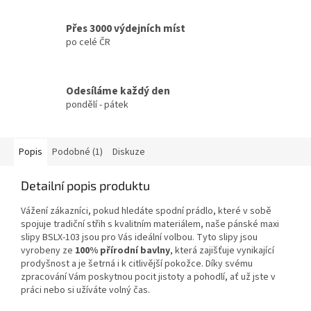
Přes 3000 výdejních míst
po celé ČR
Odesíláme každý den
pondělí - pátek
Popis
Podobné (1)
Diskuze
Detailní popis produktu
Vážení zákazníci, pokud hledáte spodní prádlo, které v sobě
spojuje tradiční střih s kvalitním materiálem, naše pánské maxi
slipy BSLX-103 jsou pro Vás ideální volbou. Tyto slipy jsou
vyrobeny ze
100% přírodní bavlny
, která zajišťuje vynikající
prodyšnost a je šetrná i k citlivější pokožce. Díky svému
zpracování Vám poskytnou pocit jistoty a pohodlí, ať už jste v
práci nebo si užíváte volný čas.