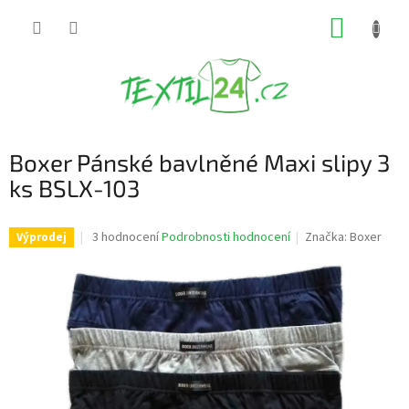
Přejít
NÁKUP
na
obsah
KOŠÍK
Boxer Pánské bavlněné Maxi slipy 3
ks BSLX-103
Průměrné
3 hodnocení
Podrobnosti hodnocení
Značka:
Boxer
Výprodej
hodnocení
produktu
je
3,7
z
5
hvězdiček.