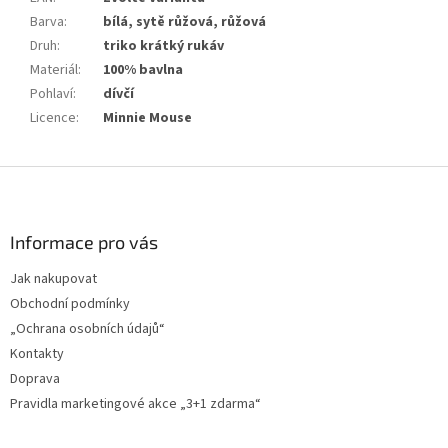
Barva
:
bílá, sytě růžová, růžová
Druh
:
triko krátký rukáv
Materiál
:
100% bavlna
Pohlaví
:
dívčí
Licence
:
Minnie Mouse
Z
á
p
a
Informace pro vás
t
Jak nakupovat
í
Obchodní podmínky
„Ochrana osobních údajů“
Kontakty
Doprava
Pravidla marketingové akce „3+1 zdarma“