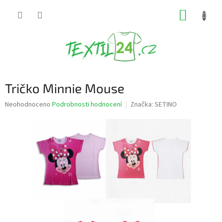
Přejít
NÁKUP
na
obsah
KOŠÍK
Tričko Minnie Mouse
Průměrné
Neohodnoceno
Podrobnosti hodnocení
Značka:
SETINO
hodnocení
produktu
je
0,0
z
5
hvězdiček.