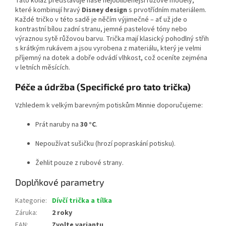
Tato koláž představuje naše nejoblíbenější růžové modely,
které kombinují hravý
Disney design
s prvotřídním materiálem.
Každé tričko v této sadě je něčím výjimečné – ať už jde o
kontrastní bílou zadní stranu, jemné pastelové tóny nebo
výraznou sytě růžovou barvu. Trička mají klasický pohodlný střih
s krátkým rukávem a jsou vyrobena z materiálu, který je velmi
příjemný na dotek a dobře odvádí vlhkost, což oceníte zejména
v letních měsících.
Péče a údržba (Specifické pro tato trička)
Vzhledem k velkým barevným potiskům Minnie doporučujeme:
Prát naruby na
30 °C
.
Nepoužívat sušičku (hrozí popraskání potisku).
Žehlit pouze z rubové strany.
Doplňkové parametry
Kategorie
:
Dívčí trička a tílka
Záruka
:
2 roky
EAN
:
Zvolte variantu