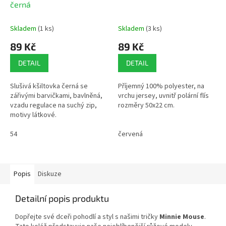
černá
Skladem
(1 ks)
Skladem
(3 ks)
89 Kč
89 Kč
DETAIL
DETAIL
Slušivá kšiltovka černá se
Příjemný 100% polyester, na
zářivými barvičkami, bavlněná,
vrchu jersey, uvnitř polární flís
vzadu regulace na suchý zip,
rozměry 50x22 cm.
motivy látkové.
54
červená
Popis
Diskuze
Detailní popis produktu
Dopřejte své dceři pohodlí a styl s našimi tričky
Minnie Mouse
.