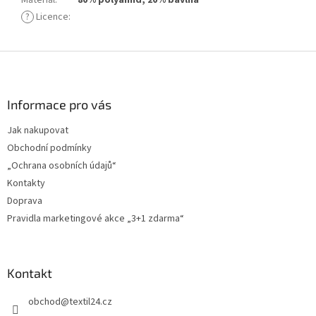
Materiál
:
80% polyamid, 20% bavlna
?
Licence
:
Z
á
p
a
Informace pro vás
t
Jak nakupovat
í
Obchodní podmínky
„Ochrana osobních údajů“
Kontakty
Doprava
Pravidla marketingové akce „3+1 zdarma“
Kontakt
obchod
@
textil24.cz