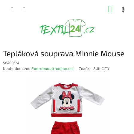
Přejít
NÁKUP
na
obsah
KOŠÍK
Tepláková souprava Minnie Mouse
56499/74
Průměrné
Neohodnoceno
Podrobnosti hodnocení
Značka:
SUN CITY
hodnocení
produktu
je
0,0
z
5
hvězdiček.