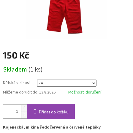
150 Kč
Měrná
Skladem
(1 ks)
cena:
Dětská velikost
Můžeme doručit do:
13.8.2026
Možnosti doručení
Přidat do košíku
Kojenecká, mikina šedočervená a červené tepláky