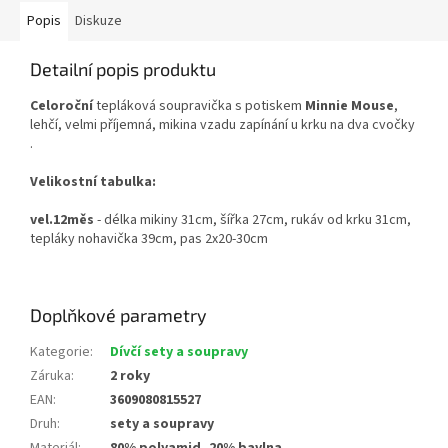
Popis
Diskuze
Detailní popis produktu
Celoroční
tepláková soupravička s potiskem
Minnie Mouse
,
lehčí, velmi příjemná, mikina vzadu zapínání u krku na dva cvočky
.
Velikostní tabulka:
vel.12měs
- délka mikiny 31cm, šířka 27cm, rukáv od krku 31cm,
tepláky nohavička 39cm, pas 2x20-30cm
Doplňkové parametry
Kategorie
:
Dívčí sety a soupravy
Záruka
:
2 roky
EAN
:
3609080815527
Druh
:
sety a soupravy