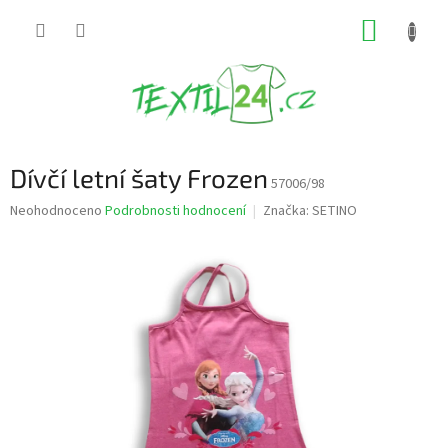
Přejít
NÁKUP
na
obsah
KOŠÍK
Dívčí letní šaty Frozen
57006/98
Průměrné
Neohodnoceno
Podrobnosti hodnocení
Značka:
SETINO
hodnocení
produktu
je
0,0
z
5
hvězdiček.