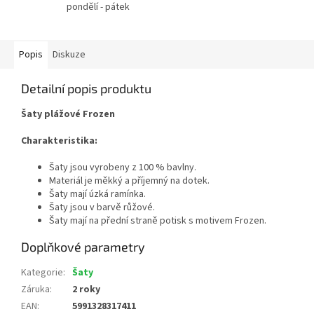
pondělí - pátek
Popis
Diskuze
Detailní popis produktu
Šaty plážové Frozen
Charakteristika:
Šaty jsou vyrobeny z 100 % bavlny.
Materiál je měkký a příjemný na dotek.
Šaty mají úzká ramínka.
Šaty jsou v barvě růžové.
Šaty mají na přední straně potisk s motivem Frozen.
Doplňkové parametry
Kategorie
:
Šaty
Záruka
:
2 roky
EAN
:
5991328317411