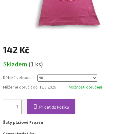
142 Kč
Měrná
Skladem
(1 ks)
cena:
Dětská velikost
Můžeme doručit do:
12.8.2026
Možnosti doručení
Přidat do košíku
Šaty plážové Frozen