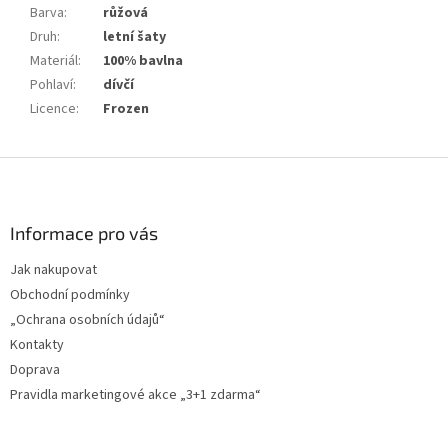
Barva
:
růžová
Druh
:
letní šaty
Materiál
:
100% bavlna
Pohlaví
:
dívčí
Licence
:
Frozen
Z
á
p
a
Informace pro vás
t
Jak nakupovat
í
Obchodní podmínky
„Ochrana osobních údajů“
Kontakty
Doprava
Pravidla marketingové akce „3+1 zdarma“