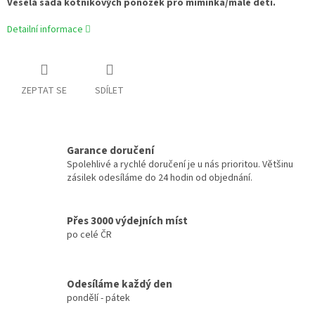
Veselá sada kotníkových ponožek pro miminka/malé děti.
Detailní informace
ZEPTAT SE
SDÍLET
Garance doručení
Spolehlivé a rychlé doručení je u nás prioritou. Většinu
zásilek odesíláme do 24 hodin od objednání.
Přes 3000 výdejních míst
po celé ČR
Odesíláme každý den
pondělí - pátek