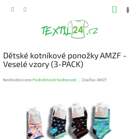
Přejít
NÁKUP
na
obsah
KOŠÍK
Dětské kotníkové ponožky AMZF -
Veselé vzory (3-PACK)
Průměrné
Neohodnoceno
Podrobnosti hodnocení
Značka:
AMZF
hodnocení
produktu
je
0,0
z
5
hvězdiček.