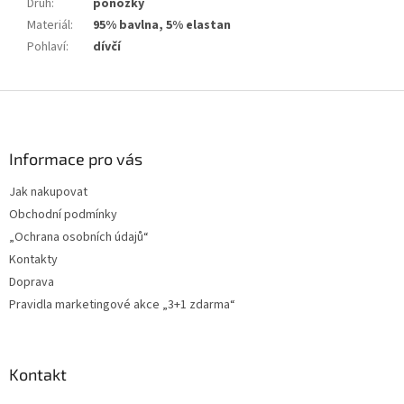
Druh
:
ponožky
Materiál
:
95% bavlna, 5% elastan
Pohlaví
:
dívčí
Z
á
p
a
Informace pro vás
t
Jak nakupovat
í
Obchodní podmínky
„Ochrana osobních údajů“
Kontakty
Doprava
Pravidla marketingové akce „3+1 zdarma“
Kontakt