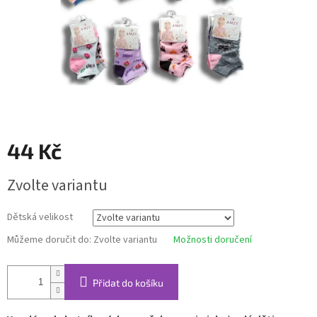
44 Kč
Měrná
Zvolte variantu
cena:
Dětská velikost
Můžeme doručit do:
Zvolte variantu
Možnosti doručení
Přidat do košíku