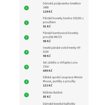
Dámská podprsenka GreeNice
3498
124 Kč
Pánské boxerky bavlna G55201 s
proužkem
91 Kč
Pánské bambusové boxerky
proužek M6723
98 Kč
Veselé pánské volné trenky HF-
021K
98 Kč
Set zástěra a chňapka Lovu
Zdar
699 Kč
Dětská spodní souprava Minnie
Mouse, puntíky a proužky
132 Kč
Nášivka Buldok
83 Kč
Dámské bezešvé kalhotky