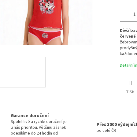
Dívčí ba
červené 
žebrované
prodyšný 
každodenn
Detailní 
TISK
Garance doručení
Spolehlivé a rychlé doručení je
Přes 3000 výdejníc
u nás prioritou. Většinu zásilek
po celé ČR
odesíláme do 24 hodin od