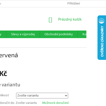
DAJŮ“
KONTAKTY
DOPRAVA
PRAVIDLA MARKETINGOVÉ AKCE 
Přihlášení
NÁKUPNÍ
Prázdný košík
KOŠÍK
y
Slevy a výprodej
Obchodní podmínky
Kontakty
ervená
 Kč
e variantu
likost
oručit do:
Zvolte variantu
Možnosti doručení