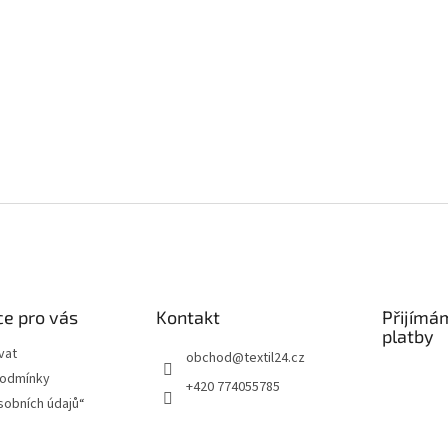
e pro vás
Kontakt
Přijímá
platby
vat
obchod
@
textil24.cz
podmínky
+420 774055785
sobních údajů“