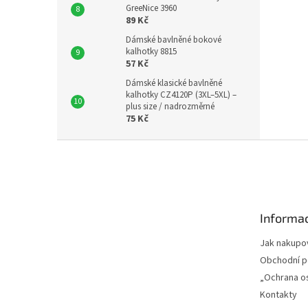
GreeNice 3960
89 Kč
Dámské bavlněné bokové
kalhotky 8815
57 Kč
Dámské klasické bavlněné
kalhotky CZ4120P (3XL–5XL) –
plus size / nadrozměrné
75 Kč
Z
á
p
a
t
Informac
í
Jak nakupo
Obchodní 
„Ochrana o
Kontakty