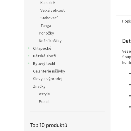
Klasické
Velká velikost
Stahovací
Popi
Tanga
Ponožky
Det
Noční košilky
Chlapecké
Vese
Dětské zboží
Soup
kont
Bytový textil
Galanterie nášivky
Slevy a výprodej
Značky
estyle
Pesail
Top 10 produktů