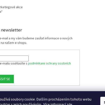
arketingové akce
a“
 newsletter
 e-mail a my vám budeme zasílat informace o nových
 na našem e-shopu.
e-mailu souhlasíte s
podmínkami ochrany osobních
ÁSIT SE
oužívá soubory cookie. Dalším procházením tohoto webu
ouhlas s jejich používáním.. Více informací
zde
.