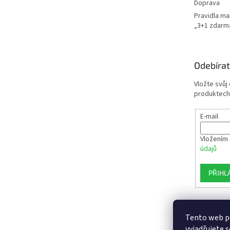
Doprava
Pravidla m
„3+1 zdarm
Odebírat
Vložte svůj
produktech
E-mail
Vložením 
údajů
PŘIHL
Tento web p
vyjadřujete s