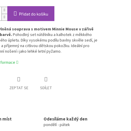
Přidat do košíku
vlněná souprava s motivem Minnie Mouse v zářivě
barvě.
Pohodlný set nátělníku a kalhotek z měkkého
ho úpletu. Díky vysokému podílu bavlny skvěle sedí, je
a příjemný na citlivou dětskou pokožku. Ideální pro
í nošení i jako lehké letní pyžamo.
informace
ZEPTAT SE
SDÍLET
h míst
Odesíláme každý den
pondělí - pátek