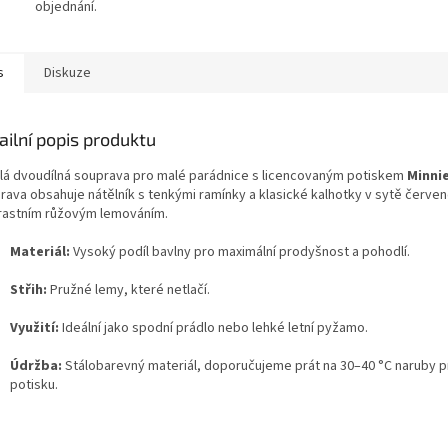
objednání.
s
Diskuze
ailní popis produktu
lá dvoudílná souprava pro malé parádnice s licencovaným potiskem
Minni
rava obsahuje nátělník s tenkými ramínky a klasické kalhotky v sytě červen
rastním růžovým lemováním.
Materiál:
Vysoký podíl bavlny pro maximální prodyšnost a pohodlí.
Střih:
Pružné lemy, které netlačí.
Využití:
Ideální jako spodní prádlo nebo lehké letní pyžamo.
Údržba:
Stálobarevný materiál, doporučujeme prát na 30–40 °C naruby p
potisku.