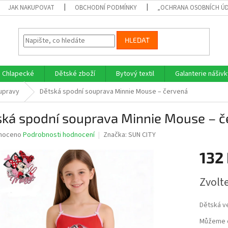
JAK NAKUPOVAT
OBCHODNÍ PODMÍNKY
„OCHRANA OSOBNÍCH Ú
HLEDAT
Chlapecké
Dětské zboží
Bytový textil
Galanterie nášivk
upravy
Dětská spodní souprava Minnie Mouse – červená
ská spodní souprava Minnie Mouse – č
né
noceno
Podrobnosti hodnocení
Značka:
SUN CITY
ní
132
u
Měrná
Zvolt
cena:
ek.
Dětská ve
Můžeme d