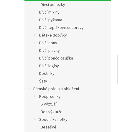
n
Dívčí ponožky
e
Dívčí mikiny
l
Dívčí pyžama
Dívčí teplákové soupravy
Dětské doplňky
Dívčí obuv
Dívčí plavky
Dívčí pončo osuška
Dívčí legíny
Deštníky
Šaty
Dámské prádlo a oblečení
Podprsenky
S výztuží
Bez výztuže
Spodní kalhotky
Bezešvé