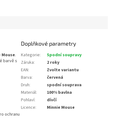
Doplňkové parametry
e Mouse
.
Kategorie
:
Spodní soupravy
é barvě s
Záruka
:
2 roky
EAN
:
Zvolte variantu
Barva
:
červená
Druh
:
spodní souprava
Materiál
:
100% bavlna
Pohlaví
:
dívčí
Licence
:
Minnie Mouse
ro ochranu