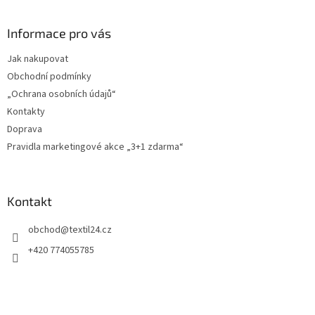
á
p
a
Informace pro vás
t
Jak nakupovat
í
Obchodní podmínky
„Ochrana osobních údajů“
Kontakty
Doprava
Pravidla marketingové akce „3+1 zdarma“
Kontakt
obchod
@
textil24.cz
+420 774055785