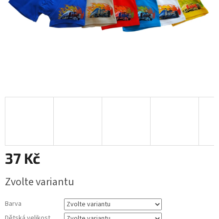
37 Kč
Měrná
Zvolte variantu
cena:
Barva
Dětská velikost