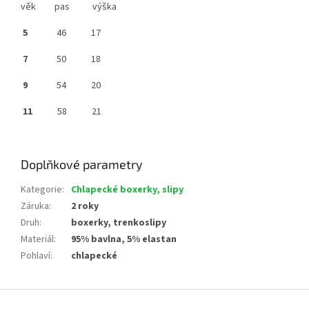
věk pas výška
5
46 17
7
50 18
9
54 20
11
58 21
Doplňkové parametry
Kategorie
:
Chlapecké boxerky, slipy
Záruka
:
2 roky
Druh
:
boxerky, trenkoslipy
Materiál
:
95% bavlna, 5% elastan
Pohlaví
:
chlapecké
Z