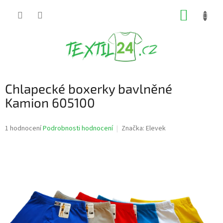
Přejít
NÁKUP
na
obsah
KOŠÍK
Chlapecké boxerky bavlněné
Kamion 605100
Průměrné
1 hodnocení
Podrobnosti hodnocení
Značka:
Elevek
hodnocení
produktu
je
5,0
z
5
hvězdiček.