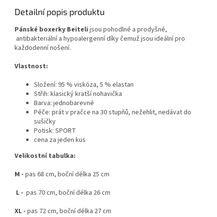
Detailní popis produktu
Pánské boxerky Beiteli
jsou pohodlné a prodyšné,
antibakteriální a hypoalergenní
díky čemuž jsou ideální pro
každodenní nošení.
Vlastnost:
Složení: 95 % visk
ó
za, 5 % elastan
Střih: klasický kratší nohavička
Barva: jednobarevné
Péče: prát v pračce na 30 stupňů, nežehlit, nedávat do
sušičky
Potisk: SPORT
cena za jeden kus
Velikostní tabulka:
M -
pas 68 cm, boční délka 25 cm
L -
pas 70 cm, boční délka 26 cm
XL -
pas 72 cm, boční délka 27 cm