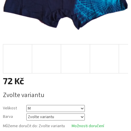
72 Kč
Měrná
Zvolte variantu
cena:
Velikost
Barva
Můžeme doručit do:
Zvolte variantu
Možnosti doručení