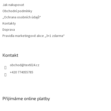
t
Jak nakupovat
í
Obchodní podmínky
„Ochrana osobních údajů“
Kontakty
Doprava
Pravidla marketingové akce „3+1 zdarma“
Kontakt
obchod
@
textil24.cz
+420 774055785
Přijímáme online platby