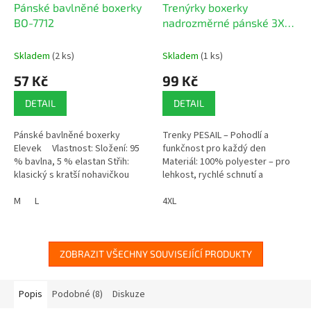
Pánské bavlněné boxerky
Trenýrky boxerky
BO-7712
nadrozměrné pánské 3XL-
6XL JHA01
Skladem
(2 ks)
Skladem
(1 ks)
57 Kč
99 Kč
DETAIL
DETAIL
Pánské bavlněné boxerky
Trenky PESAIL – Pohodlí a
Elevek Vlastnost: Složení: 95
funkčnost pro každý den
% bavlna, 5 % elastan Střih:
Materiál: 100% polyester – pro
klasický s kratší nohavičkou
lehkost, rychlé schnutí a
stálobarevnost.
M
L
4XL
ZOBRAZIT VŠECHNY SOUVISEJÍCÍ PRODUKTY
Popis
Podobné (8)
Diskuze