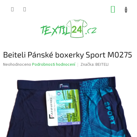
Přejít
NÁKUP
na
obsah
KOŠÍK
Beiteli Pánské boxerky Sport M0275
Průměrné
Neohodnoceno
Podrobnosti hodnocení
Značka:
BEITELI
hodnocení
produktu
je
0,0
z
5
hvězdiček.