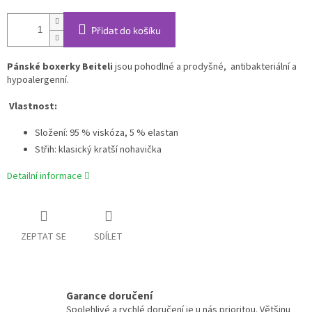
Přidat do košíku
Pánské boxerky Beiteli
jsou pohodlné a prodyšné,
antibakteriální a
hypoalergenní.
Vlastnost:
Složení: 95 % visk
ó
za, 5 % elastan
Střih: klasický kratší nohavička
Detailní informace
ZEPTAT SE
SDÍLET
Garance doručení
Spolehlivé a rychlé doručení je u nás prioritou. Většinu