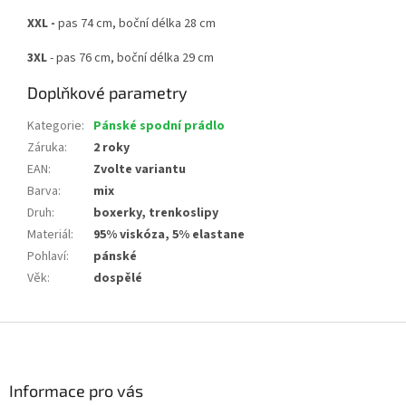
XXL -
pas 74 cm, boční délka 28 cm
3XL
- pas 76 cm, boční délka 29 cm
Doplňkové parametry
Kategorie
:
Pánské spodní prádlo
Záruka
:
2 roky
EAN
:
Zvolte variantu
Barva
:
mix
Druh
:
boxerky, trenkoslipy
Materiál
:
95% viskóza, 5% elastane
Pohlaví
:
pánské
Věk
:
dospělé
Z
á
p
a
Informace pro vás