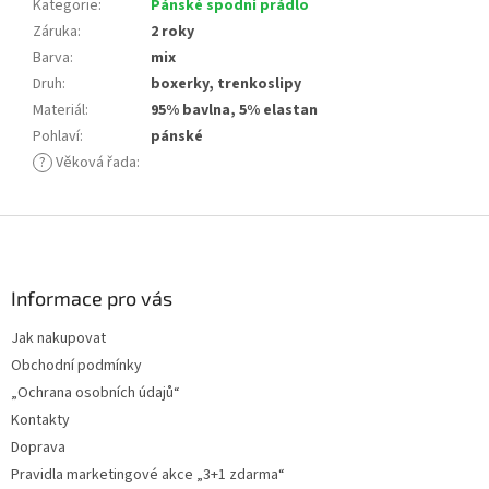
Kategorie
:
Pánské spodní prádlo
Záruka
:
2 roky
Barva
:
mix
Druh
:
boxerky, trenkoslipy
Materiál
:
95% bavlna, 5% elastan
Pohlaví
:
pánské
?
Věková řada
:
Z
á
p
a
Informace pro vás
t
Jak nakupovat
í
Obchodní podmínky
„Ochrana osobních údajů“
Kontakty
Doprava
Pravidla marketingové akce „3+1 zdarma“