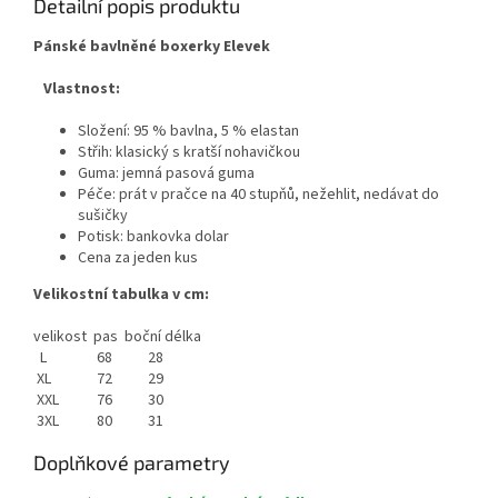
Detailní popis produktu
Pánské bavlněné boxerky Elevek
Vlastnost:
Složení: 95 % bavlna, 5 % elastan
Střih: klasický s kratší nohavičkou
Guma: jemná pasová guma
Péče: prát v pračce na 40 stupňů, nežehlit, nedávat do
sušičky
Potisk: bankovka dolar
Cena za jeden kus
Velikostní tabulka v cm:
velikost
pas
boční délka
L
68
28
XL
72
29
XXL
76
30
3XL
80
31
Doplňkové parametry