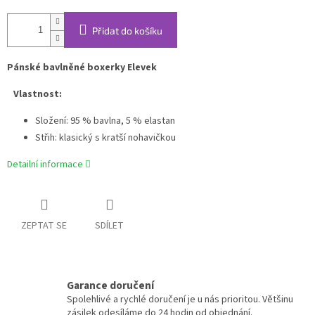
Přidat do košíku
Pánské bavlněné boxerky Elevek
Vlastnost:
Složení: 95 % bavlna, 5 % elastan
Střih: klasický s kratší nohavičkou
Detailní informace
ZEPTAT SE
SDÍLET
Garance doručení
Spolehlivé a rychlé doručení je u nás prioritou. Většinu
zásilek odesíláme do 24 hodin od objednání.