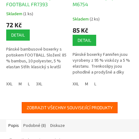
FOOTBALL FR7393
M6754
Skladem
(1 ks)
Průměrné
Skladem
(2 ks)
hodnocení
72 Kč
produktu
85 Kč
je
DETAIL
4,0
DETAIL
z
Pánské bambusové boxerky s
5
Pánské boxerky Fannifen jsou
potiskem FOOTBALL. Složení: 85
hvězdiček.
vyrobeny z 95 % viskózy a 5 %
% bambus, 10 polyester, 5 %
elastanu. Trenkoslipy jsou
elastan Střih: klasický s kratší
pohodlné a prodyšné a díky
nohavičkou
čemuž jsou ideální pro
XXL
M
L
3XL
každodenní nošení.
XXL
M
L
ZOBRAZIT VŠECHNY SOUVISEJÍCÍ PRODUKTY
Popis
Podobné (8)
Diskuze