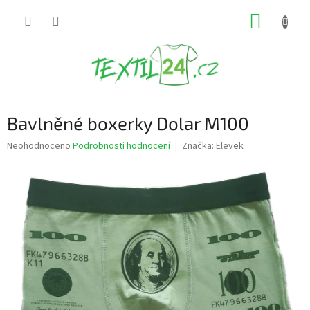
Přejít
NÁKUP
na
obsah
KOŠÍK
Bavlněné boxerky Dolar M100
Průměrné
Neohodnoceno
Podrobnosti hodnocení
Značka:
Elevek
hodnocení
produktu
je
0,0
z
5
hvězdiček.